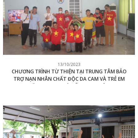
13/10/2023
CHƯƠNG TRÌNH TỪ THIỆN TẠI TRUNG TÂM BẢO
TRỢ NẠN NHÂN CHẤT ĐỘC DA CAM VÀ TRẺ EM
BẤT HẠNH TP ĐÀ NẴNG – CƠ SỞ 3